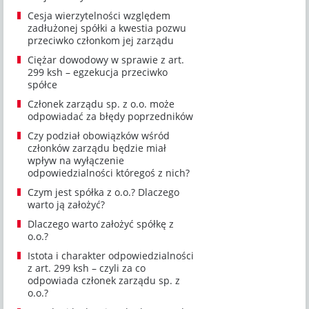
Cesja wierzytelności względem
zadłużonej spółki a kwestia pozwu
przeciwko członkom jej zarządu
Ciężar dowodowy w sprawie z art.
299 ksh – egzekucja przeciwko
spółce
Członek zarządu sp. z o.o. może
odpowiadać za błędy poprzedników
Czy podział obowiązków wśród
członków zarządu będzie miał
wpływ na wyłączenie
odpowiedzialności któregoś z nich?
Czym jest spółka z o.o.? Dlaczego
warto ją założyć?
Dlaczego warto założyć spółkę z
o.o.?
Istota i charakter odpowiedzialności
z art. 299 ksh – czyli za co
odpowiada członek zarządu sp. z
o.o.?