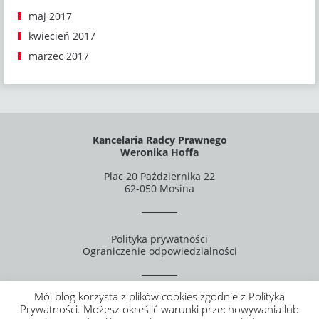
maj 2017
kwiecień 2017
marzec 2017
Kancelaria Radcy Prawnego
Weronika Hoffa
Plac 20 Października 22
62-050 Mosina
Polityka prywatności
Ograniczenie odpowiedzialności
Mój blog korzysta z plików cookies zgodnie z Polityką
Prywatności. Możesz określić warunki przechowywania lub
Strategy, design, marketing & support by
web.lex