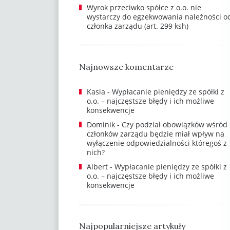
Wyrok przeciwko spółce z o.o. nie
wystarczy do egzekwowania należności o
członka zarządu (art. 299 ksh)
Najnowsze komentarze
Kasia
-
Wypłacanie pieniędzy ze spółki z
o.o. – najczęstsze błędy i ich możliwe
konsekwencje
Dominik
-
Czy podział obowiązków wśród
członków zarządu będzie miał wpływ na
wyłączenie odpowiedzialności któregoś z
nich?
Albert
-
Wypłacanie pieniędzy ze spółki z
o.o. – najczęstsze błędy i ich możliwe
konsekwencje
Najpopularniejsze artykuły