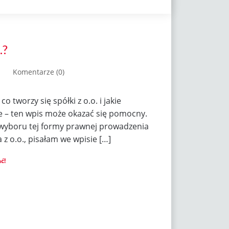
.?
Komentarze (0)
o tworzy się spółki z o.o. i jakie
ie – ten wpis może okazać się pomocny.
 wyboru tej formy prawnej prowadzenia
 z o.o., pisałam we wpisie […]
ć!