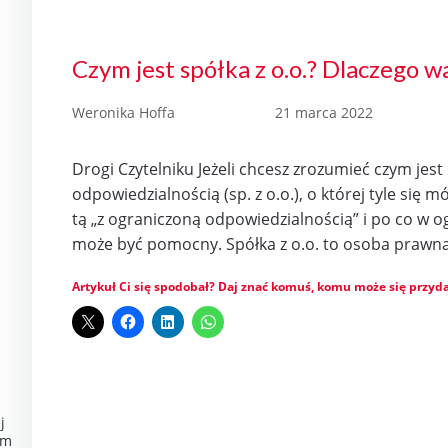
Czym jest spółka z o.o.? Dlaczego wa
Weronika Hoffa
21 marca 2022
Drogi Czytelniku Jeżeli chcesz zrozumieć czym jest
odpowiedzialnością (sp. z o.o.), o której tyle się m
tą „z ograniczoną odpowiedzialnością” i po co w ogó
może być pomocny. Spółka z o.o. to osoba prawna
Artykuł Ci się spodobał? Daj znać komuś, komu może się przyda
j
om