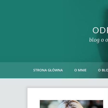
OD
blog o 
STRONA GŁÓWNA
O MNIE
O BL