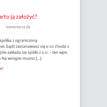
rto ją założyć?
Komentarze (0)
 spółka z ograniczoną
ówi, bądź zastanawiasz się o co chodzi z
le zakłada się spółki z o.o. – ten wpis
 Na wstępie musisz […]
ć!