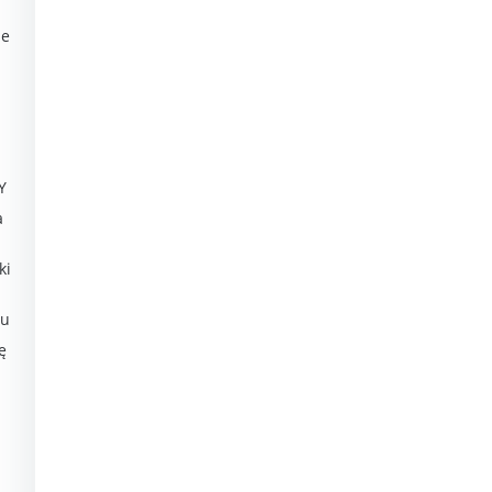
ie
Y
a
ki
du
ę