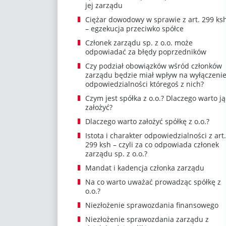
jej zarządu
Ciężar dowodowy w sprawie z art. 299 ks
– egzekucja przeciwko spółce
Członek zarządu sp. z o.o. może
odpowiadać za błędy poprzedników
Czy podział obowiązków wśród członków
zarządu będzie miał wpływ na wyłączeni
odpowiedzialności któregoś z nich?
Czym jest spółka z o.o.? Dlaczego warto ją
założyć?
Dlaczego warto założyć spółkę z o.o.?
Istota i charakter odpowiedzialności z art.
299 ksh – czyli za co odpowiada członek
zarządu sp. z o.o.?
Mandat i kadencja członka zarządu
Na co warto uważać prowadząc spółkę z
o.o.?
Niezłożenie sprawozdania finansowego
Niezłożenie sprawozdania zarządu z