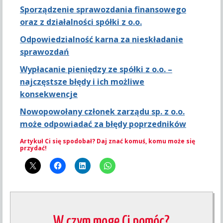
Sporządzenie sprawozdania finansowego
oraz z działalności spółki z o.o.
Odpowiedzialność karna za nieskładanie
sprawozdań
Wypłacanie pieniędzy ze spółki z o.o. –
najczęstsze błędy i ich możliwe
konsekwencje
Nowopowołany członek zarządu sp. z o.o.
może odpowiadać za błędy poprzedników
Artykuł Ci się spodobał? Daj znać komuś, komu może się
przydać!
W czym mogę Ci pomóc?